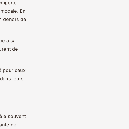
 emporté
timodale. En
en dehors de
ce à sa
ourent de
té pour ceux
 dans leurs
vèle souvent
tante de