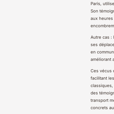
Paris, utili
Son témoign
aux heures 
encombrem
Autre cas : 
ses déplacem
en commun l
améliorant a
Ces vécus c
facilitant l
classiques, 
des témoig
transport m
concrets au