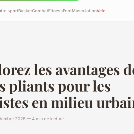
tre sport
Basket
Combat
Fitness
Foot
Musculation
Velo
orez les avantages d
s pliants pour les
istes en milieu urbai
ptembre 2025 — 4 min de lecture