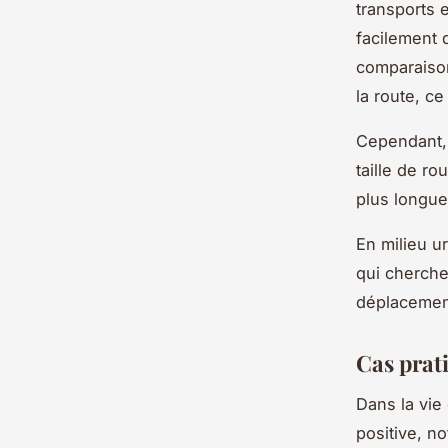
transports 
facilement 
comparaison
la route, ce
Cependant, 
taille de ro
plus longue
En milieu u
qui cherchen
déplacemen
Cas prat
Dans la vie 
positive, n