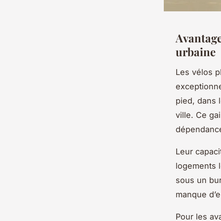
Avantage
urbaine
Les vélos pl
exceptionne
pied, dans l
ville. Ce ga
dépendance 
Leur capaci
logements le
sous un bur
manque d’es
Pour les av