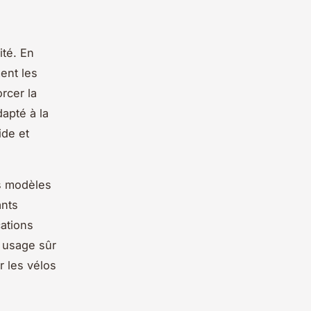
ité. En
ent les
rcer la
dapté à la
ide et
es modèles
ants
cations
n usage sûr
r les vélos