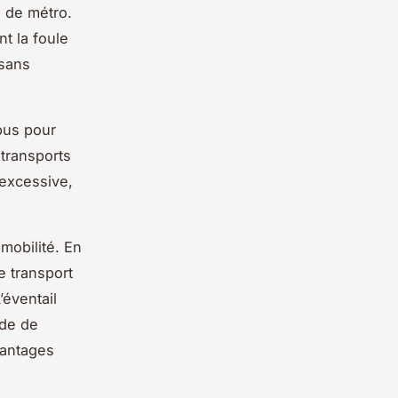
n de métro.
t la foule
 sans
 bus pour
 transports
 excessive,
mobilité. En
e transport
’éventail
ode de
vantages