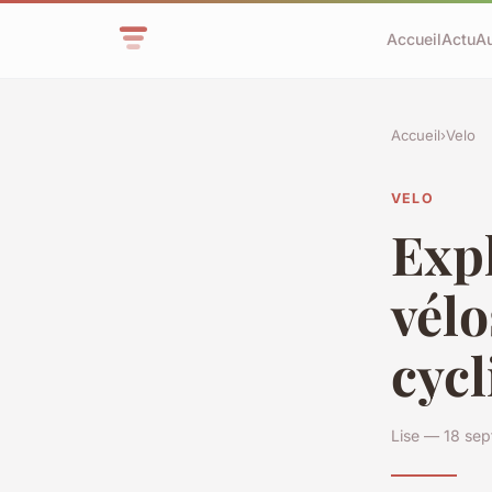
Accueil
Actu
Au
Accueil
›
Velo
VELO
Expl
vélo
cycl
Lise — 18 se