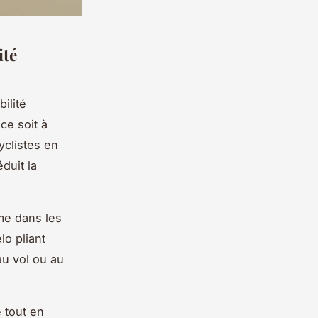
ité
ilité
ce soit à
yclistes en
éduit la
me dans les
lo pliant
au vol ou au
e tout en