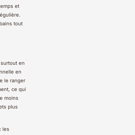
 temps et
égulière.
bains tout
 surtout en
nnelle en
e le ranger
ent, ce qui
ue moins
ets plus
c les