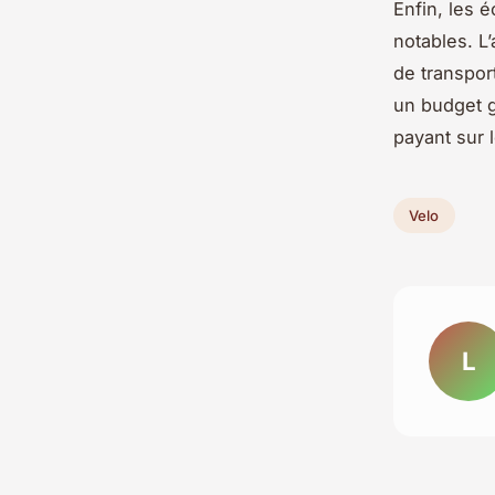
Enfin, les 
notables. L
de transpor
un budget g
payant sur l
Velo
L