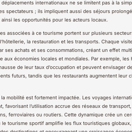
 déplacements internationaux ne se limitent pas à la simp
s spectateurs ; ils impliquent aussi des séjours prolongé
ainsi les opportunités pour les acteurs locaux.
s associées à ce tourisme portent sur plusieurs secteur
hôtellerie, la restauration et les transports. Chaque visit
ar ses achats et ses consommations, créant un effet multi
ie aux économies locales et mondiales. Par exemple, les 
hausse de leur taux d’occupation et peuvent envisager d
ents futurs, tandis que les restaurants augmentent leur ch
s, la mobilité est fortement impactée. Les voyages internat
nt, favorisant l’utilisation accrue des réseaux de transport,
ens, ferroviaires ou routiers. Cette dynamique crée un cer
le tourisme sportif amplifie les flux touristiques globaux, 
ité des destinations et encourageant une croissance écon