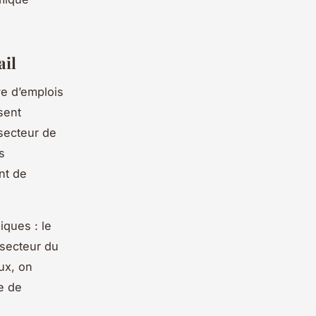
ail
ve d’emplois
sent
 secteur de
s
ant de
ques : le
e secteur du
ux, on
e de