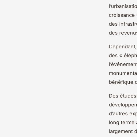
l’urbanisati
croissance 
des infrast
des revenus
Cependant, 
des « éléph
l’événement
monumentaux
bénéfique d
Des études 
développeme
d’autres ex
long terme 
largement d