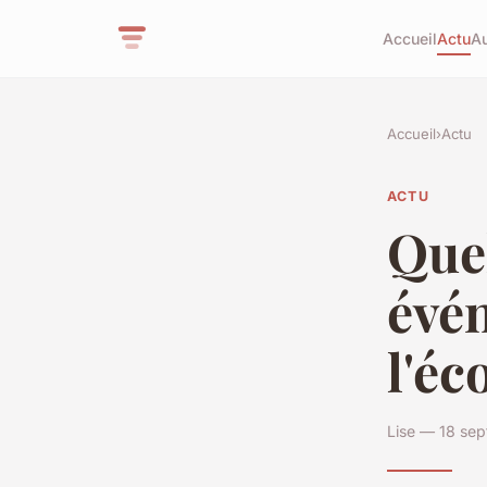
Accueil
Actu
Au
Accueil
›
Actu
ACTU
Quel
évén
l'é
Lise — 18 se