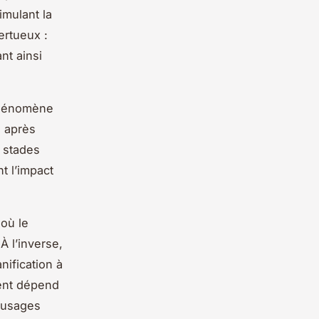
timulant la
ertueux :
nt ainsi
 phénomène
s après
s stades
t l’impact
où le
À l’inverse,
nification à
ment dépend
s usages