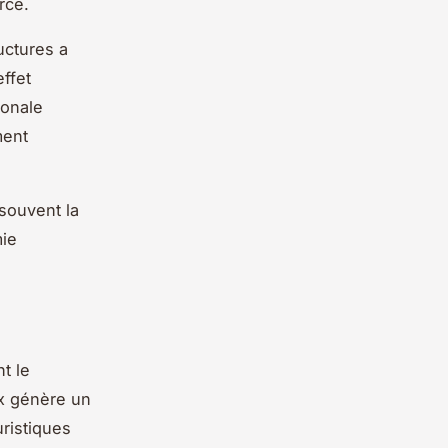
rce.
uctures a
ffet
ionale
ment
souvent la
mie
t le
ux génère un
uristiques