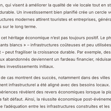
on, qui visent à améliorer la qualité de vie locale tout en s
durable. Un investissement bien planifié crée un cercle v
ructures modernes attirent touristes et entreprises, généra
 sur le long terme.
cet héritage économique n’est pas toujours positif. Le
ants blancs » – infrastructures coûteuses et peu utilisée
 – peut fragiliser la croissance durable. Par exemple, de
 abandonnés deviennent un fardeau financier, réduisan
es investissements initiaux.
de cas montrent des succès, notamment dans des villes 
nt infrastructurel a été aligné avec des besoins locaux. 
périences révèlent des revers économiques lorsque la pla
a fait défaut. Ainsi, la réussite économique post-événe
e l’adéquation entre les infrastructures construites et le