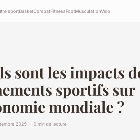
tre sport
Basket
Combat
Fitness
Foot
Musculation
Velo
s sont les impacts d
ements sportifs sur
conomie mondiale ?
ptembre 2025 — 6 min de lecture