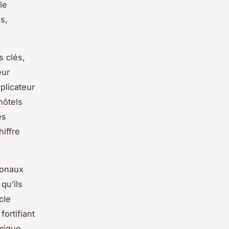
le
s,
s clés,
eur
plicateur
hôtels
es
iffre
ionaux
 qu’ils
cle
fortifiant
omique