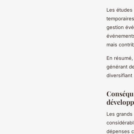
Les études
temporaires
gestion évén
événements 
mais contri
En résumé, 
générant de
diversifian
Conséque
dévelop
Les grands 
considérabl
dépenses co