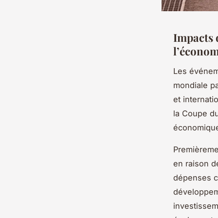
Impacts 
l’économ
Les événeme
mondiale pa
et internat
la Coupe du
économique
Premièreme
en raison d
dépenses co
développeme
investissem