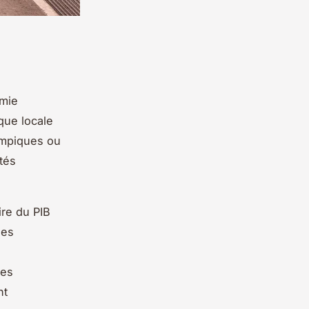
omie
que locale
ympiques ou
tés
re du PIB
Ces
Ces
nt