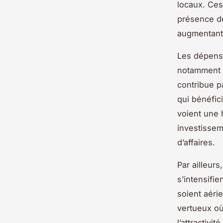
locaux. Ces
présence de
augmentant 
Les dépense
notamment l’
contribue p
qui bénéfic
voient une 
investissem
d’affaires.
Par ailleur
s’intensifie
soient aéri
vertueux où 
l’attractiv