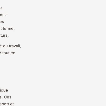
t
s la
les
t terme,
turs.
 du travail,
e tout en
mique
s. Ces
sport et