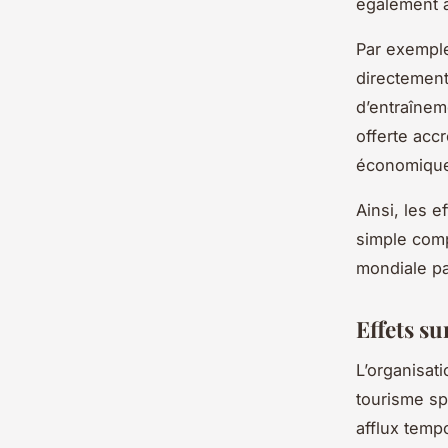
également a
Par exemple
directement
d’entraîneme
offerte acc
économique
Ainsi, les 
simple comp
mondiale pa
Effets su
L’organisat
tourisme spo
afflux temp