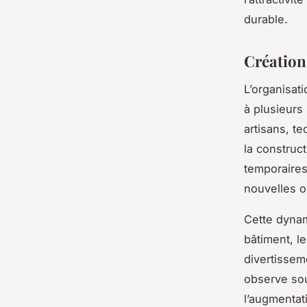
durable.
Création
L’organisat
à plusieurs
artisans, te
la construc
temporaires 
nouvelles op
Cette dynam
bâtiment, le
divertissem
observe so
l’augmentat